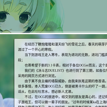
在经历了鞭炮隆隆和漫天纷飞的雪花之后，春天的萌芽
渡过了一个开心的寒假。
当下则游戏王走入寒冬，表现为退坑的无数，进坑门槛
段；
也寄希望于新的3.1卡表，相对于各位OCGer而言，这
我们的《决斗志DUELIST》也进行到了第三期，如各
采用的网页方式进行浏览。
由于某不良主编的墙裂威胁，由我来执笔这期的卷首语
很多事情，本人荒废OCG已久，倒是被黑卡什么的吓了一跳
适从，在此吐吐苦水，想必新人尤甚。
不过，在OCG的旅途中，结交到的朋友是真心的，还记得
子游戏王，但可以做一辈子的朋友。”过年的时候某ka在上