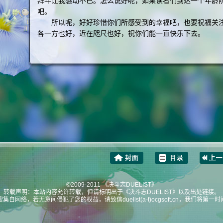
拜年让我感动不已。怎么说好呢，如果读者们到达一个年龄
吧。
所以呢，好好珍惜你们所感受到的幸福吧，也要祝福关注Oc
各一方也好，近在咫尺也好，祝你们能一直快乐下去。
©
2009-2011 《决斗志DUELIST》
转载声明：本站内容允许转载，但请标明出于《决斗志DUELIST》以及出处链接。
自网络，若无意间侵犯了您的权益，请致信duelist(a-t)ocgsoft.cn，我们将第